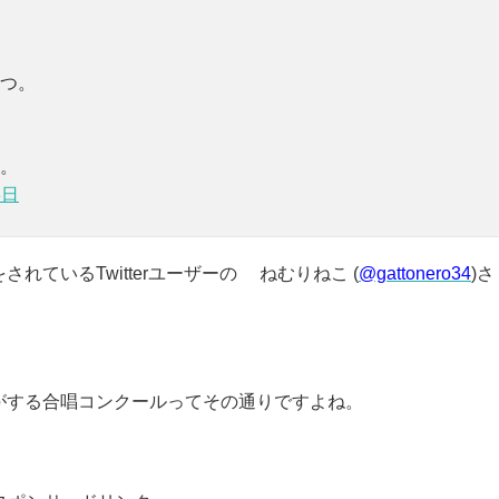
つ。
。
8日
ているTwitterユーザーの ねむりねこ (
@gattonero34
)さ
がする合唱コンクールってその通りですよね。