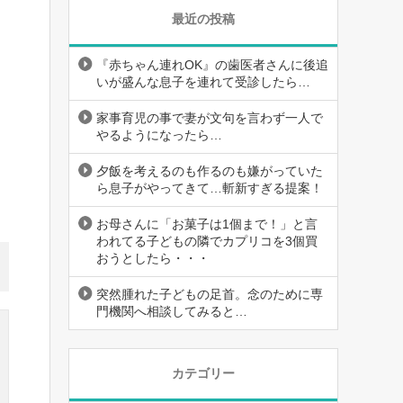
最近の投稿
『赤ちゃん連れOK』の歯医者さんに後追
いが盛んな息子を連れて受診したら…
家事育児の事で妻が文句を言わず一人で
やるようになったら…
夕飯を考えるのも作るのも嫌がっていた
ら息子がやってきて…斬新すぎる提案！
お母さんに「お菓子は1個まで！」と言
われてる子どもの隣でカプリコを3個買
おうとしたら・・・
突然腫れた子どもの足首。念のために専
門機関へ相談してみると…
カテゴリー