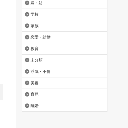
嫁・姑
学校
家族
恋愛・結婚
教育
未分類
浮気・不倫
美容
育児
離婚