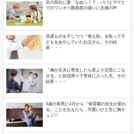
夫の告白に妻「なぬっ！？」パパとママと
でのワンオペ難易度の違いに共感の声
洗濯ものを干しつつ『替え歌』を歌って子
どもをあやしていたお父さん。その結
果・・・
「俺が主夫に専念したら君より完璧にこな
せる」と自信満々で育休に入った夫。その
結果・・・
3歳の長男に4月から『保育園の先生が変わ
る』ことを伝えたら…可愛いひと言に胸キ
ュン♡