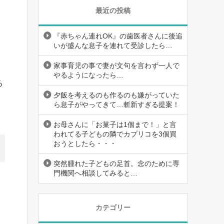
最近の投稿
『赤ちゃん連れOK』の歯医者さんに後追
いが盛んな息子を連れて受診したら…
家事育児の事で妻が文句を言わず一人で
やるようになったら…
る
夕飯を考えるのも作るのも嫌がっていた
ら息子がやってきて…斬新すぎる提案！
お母さんに「お菓子は1個まで！」と言
われてる子どもの隣でカプリコを3個買
おうとしたら・・・
突然腫れた子どもの足首。念のために専
門機関へ相談してみると…
カテゴリー