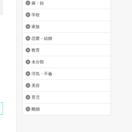
嫁・姑
学校
家族
恋愛・結婚
教育
未分類
浮気・不倫
美容
育児
ジ
離婚