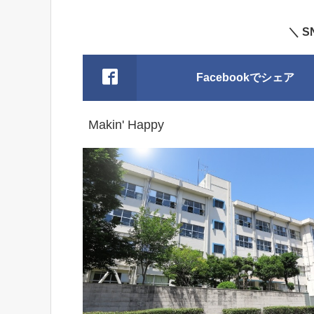
＼ 
Facebookでシェア
Makin' Happy