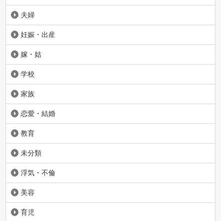
夫婦
妊娠・出産
嫁・姑
学校
家族
恋愛・結婚
教育
未分類
浮気・不倫
美容
育児