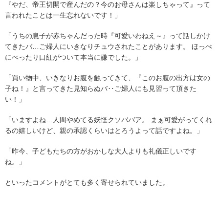
『やだ、帝王切開で産んだの？今のお母さんは楽しちゃって』って
言われたことは一生忘れないです！」
「うちの息子が赤ちゃんだった時『可愛いわねえ～』って話しかけ
てきたバ…ご婦人にいきなりチュウされたことがあります。 ほっぺ
にべったり口紅がついて本当に嫌でした。」
「買い物中、いきなりお腹を触ってきて、『このお腹の出方は女の
子ね！』と言ってきた見知らぬバ‥ご婦人にも見習って頂きた
い！」
「いますよね…人間やめてる妖怪クソババア。 まぁ可愛がってくれ
るの嬉しいけど、親の承認くらいはとろうよって話ですよね。」
「昨今、子どもたちの方がおかしな大人よりも礼儀正しいです
ね。」
といったコメントがとても多く寄せられていました。