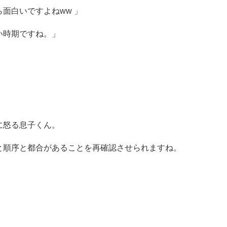
面白いですよねww 」
い時期ですね。」
に怒る息子くん。
と順序と都合があることを再確認させられますね。