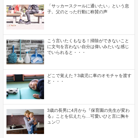
「サッカースクールに通いたい」という息
子。父のとった行動に称賛の声
こう言いたくもなる！掃除ができないこと
に文句を言わない自分は偉いみたいな感じ
でいられると・・・
どこで覚えた？3歳児に車のオモチャを渡す
と・・・
3歳の長男に4月から『保育園の先生が変わ
る』ことを伝えたら…可愛いひと言に胸キ
ュン♡